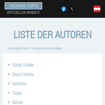
UROMEXIL FORTE
OFFIZIELLEN WEBSITE
LISTE DER AUTOREN
Uromexil Forte
Autoren von Artikeln
Florian Schaller
Martin Feiertag
Katharina
Tobias
Michael