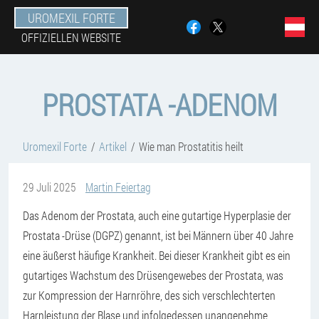
UROMEXIL FORTE
OFFIZIELLEN WEBSITE
PROSTATA -ADENOM
Uromexil Forte
Artikel
Wie man Prostatitis heilt
29 Juli 2025
Martin Feiertag
Das Adenom der Prostata, auch eine gutartige Hyperplasie der
Prostata -Drüse (DGPZ) genannt, ist bei Männern über 40 Jahre
eine äußerst häufige Krankheit. Bei dieser Krankheit gibt es ein
gutartiges Wachstum des Drüsengewebes der Prostata, was
zur Kompression der Harnröhre, des sich verschlechterten
Harnleistung der Blase und infolgedessen unangenehme